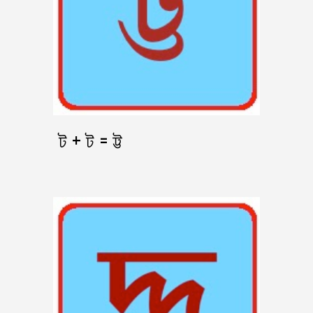
ট + ট = ট্ট