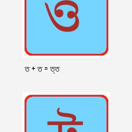
ত + ত = ত্ত