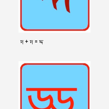
দ + দ = দ্দ