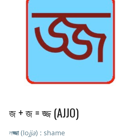
জ + জ = জ্জ (AJJO)
(
) : 
ল
জ্জা
lo
jja
shame