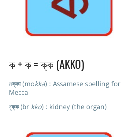
ক + ক = ক্ক (AKKO)
(
) : 
ম
ক্কা
mo
kka
Assamese spelling for 
Mecca
বৃ
ক্ক 
(bri
kko
) : kidney (the organ)