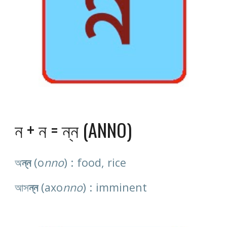
ন + ন = ন্ন (ANNO)
 (
) : 
অ
ন্ন
o
nno
food, rice
 (
) : 
আস
ন্ন
axo
nno
imminent