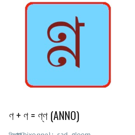
ণ + ণ = ণ্ণ (ANNO)
(
)
 :  
বিষ
ণ্ণ
bixo
nno
sad, gloom