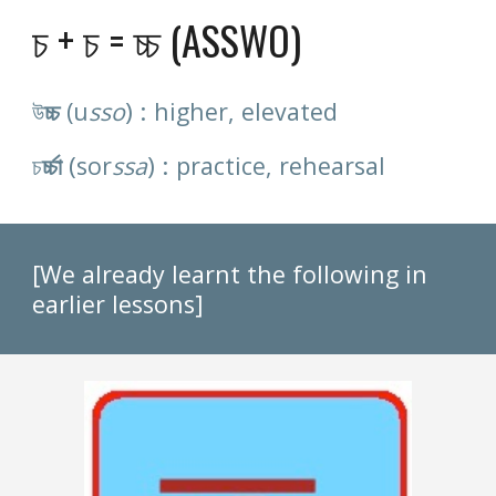
চ + চ = চ্চ (ASSWO)
) : 
উ
চ্চ 
(u
sso
higher, elevated
(
) : 
চ
ৰ্চ্চা
sor
ssa
practice, rehearsal 
[We already learnt the following in 
earlier lessons]