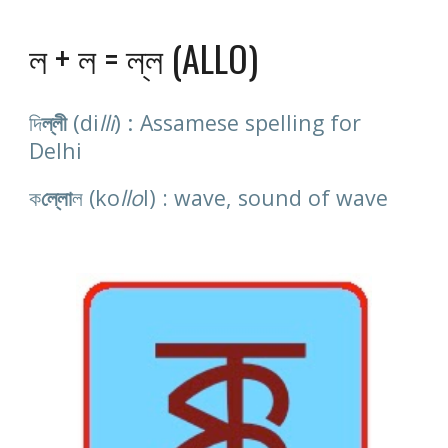
ল + ল = ল্ল (ALLO)
(
) : 
দি
ল্লী
di
lli
Assamese spelling for 
Delhi
ক
ল্লো
ল (ko
llo
l) : wave, sound of wave