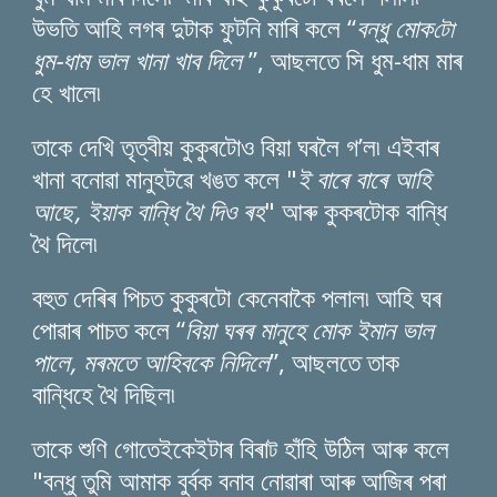
উভতি আহি লগৰ দুটাক ফুটনি মাৰি কলে “
বন্ধু মোক
টো
ধুম-ধাম ভাল খানা খাব দিলে
”, আছলতে সি ধুম-ধাম মাৰ
হে খালে৷
তাকে দেখি তৃত্বীয় কুকুৰটোও বিয়া ঘৰলৈ গ’ল৷ এইবাৰ
খানা বনোৱা মানুহটৱে খঙত কলে "
ই বাৰে বাৰে আহি
আছে, ইয়াক বান্ধি থৈ দিও ৰহ
" আৰু কুকৰটোক বান্ধি
থৈ দিলে৷
বহুত দেৰিৰ পিচত কুকুৰটো কেনেবাকৈ পলাল৷ আহি ঘৰ
পোৱাৰ পাচত কলে “
বিয়া ঘৰৰ মানুহে মোক ইমান ভাল
পালে, মৰমতে আহিবকে নিদিলে
”, আছলতে তাক
বান্ধিহে থৈ দিছিল৷
তাকে শুণি গোতেইকেইটাৰ বিৰা
হাঁহি উঠিল আৰু কলে
ট
"বন্ধু তুমি আমাক বুৰ্বক বনাব নোৱাৰা আৰু আজিৰ পৰা