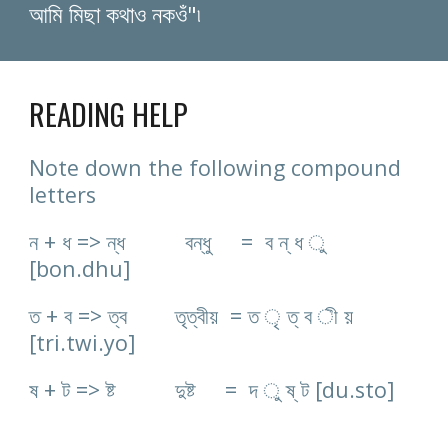
আমি মিছা কথাও নকওঁ"৷
READING HELP
Note down the following compound
letters
ন + ধ => ন্ধ বন্ধু = ব ন্ ধ ু
[bon.dhu]
ত + ব => ত্ব তৃত্বীয় = ত ৃ ত্ ব ী য়
[tri.twi.yo]
ষ + ট => ষ্ট দুষ্ট = দ ু ষ্ ট [du.sto]