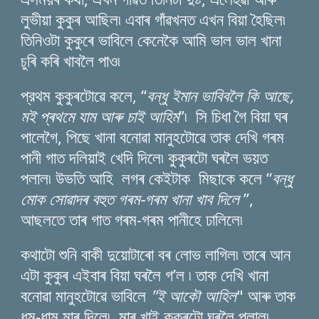
লুভীয়া কুকুৰ আছিল৷ এবাৰ গাঁৱখনত এখন বিয়া হৈছিল৷
তিনিওটা কুকুৰে ভাবিলে কেনেকৈ আমি ভাল ভাল খানা
ৰি কৰি খাবলৈ পাও৷
চু
প্রথম কুকুৰটোৱে কলে, “
বন্ধু ইমান ভাবিবলৈ কি আছে,
মই প্ৰথমে যাম আৰু চাই আহিম
”৷ সি চিধা গৈ বিয়া ঘৰ
পালেগৈ, পিছে খানা বনোৱা মানুহটোৱে তাক দেখি গৰম
পানী গাত দলিয়াই খেদি দিলে৷ কুকুৰটো ঘৰলৈ ভয়ত
পলাল৷ উভতি আহি লগৰ কেইটাক মিছাকে কলে “
বন্ধু
মোক সোৱাদৰ বহুত গৰম-গৰম খানা খাব দিলে
”,
আছলতে তাৰ গাত গৰম-গৰম পানীহে ঢালিলে৷
কথাটো শুনি বাকী দুয়োটাৰো বৰ লোভ লাগিল৷ তাৰে আন
এটা কুকুৰ এইবাৰ বিয়া ঘৰলৈ গ’ল ৷ তাক দেখি খানা
বনোৱা মানুহটোৱে ভাবিলে
"ই আকৌ আহিল
" আৰু তাক
ধুম-ধাম মাৰ দিলে৷ মাৰ খাই কুকুৰটো ঘৰলৈ পলাল৷