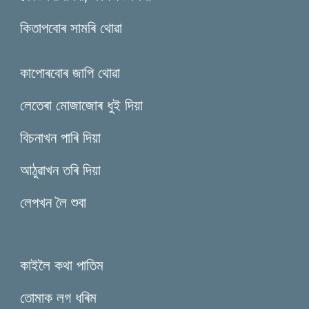
কিতাপবোৰ সামৰি থোৱা
কাপোৰবোৰ জাপি থোৱা
লেতেৰা মোজাজোৰ ধুই দিয়া
বিচনাখন পাৰি দিয়া
আঠুৱাখন তৰি দিয়া
লেপখন লৈ শুবা
কাইলৈ কথা পাতিম
তোমাক লগ ধৰিম