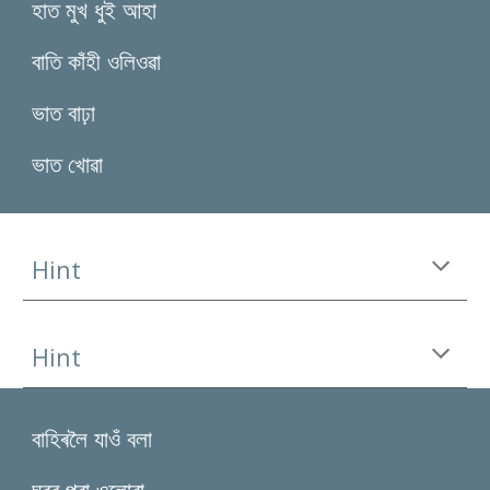
হাত মুখ ধুই আহা
বাতি কাঁহী ওলিওৱা
ভাত বাঢ়া
ভাত খোৱা
Hint
Hint
বাহিৰলৈ যাওঁ বলা
ঘৰৰ পৰা ওলোৱা