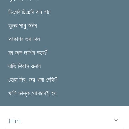
চিঞৰি চিঞৰি গান গাম
ভুতৰ সাধু শুনিম
আকাশৰ তৰা চাম
বৰ ভাল লাগিব নহয়?
ৰাতি শিয়াল ওলাব
হোৱা দিব, ভয় খাবা নেকি?
খালি ভালুক নোলালেই হয়
Hint