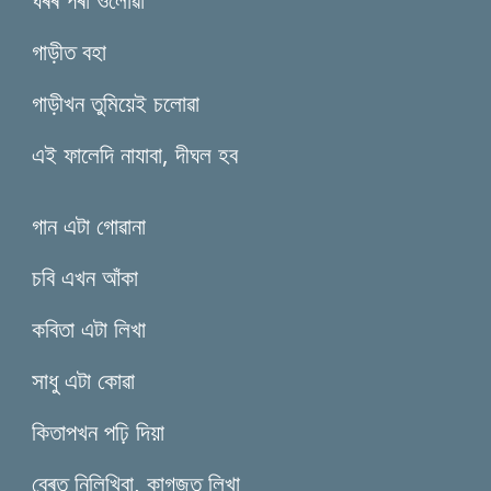
গাড়ীত বহা
গাড়ীখন তুমিয়েই চলোৱা
এই ফালেদি নাযাবা, দীঘল হব
গান এটা গোৱানা
চবি এখন আঁকা
কবিতা এটা লিখা
সাধু এটা কোৱা
কিতাপখন পঢ়ি দিয়া
বেৰত নিলিখিবা, কাগজত লিখা