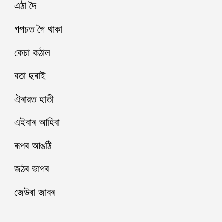
এঠা দৈ
গপচত গৈ থাকা
কেচা কঠাল
বতা ছৰাই
ঐৰাৱত হাতী
এইবাৰ আহিবা
ৰূপৰ আঙঠি
জঠৰ ভাগৰ
জেউৰা জাবৰ