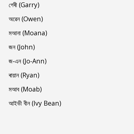
গেৰী (Garry)
অৱেন (Owen)
মআনা (Moana)
জন (John)
জ-এন (Jo-Ann)
ৰায়ান (Ryan)
মআব (Moab)
আইভী বীন (Ivy Bean)