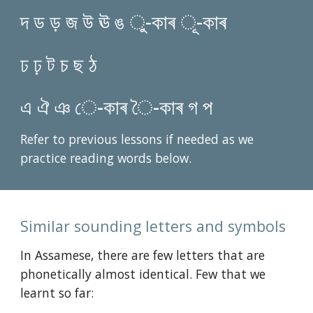
দ ড ড় জ উ ঊ ঙ ু-কাৰ ূ-কাৰ
ঢ ঢ় ট চ ছ ঠ
এ ঐ ঞ ে-কাৰ ৈ-কাৰ গ প
Refer to previous lessons if needed as we 
practice reading words below.
Similar sounding letters and symbols
In Assamese, there are few letters that are 
phonetically almost identical. Few that we 
learnt so far: